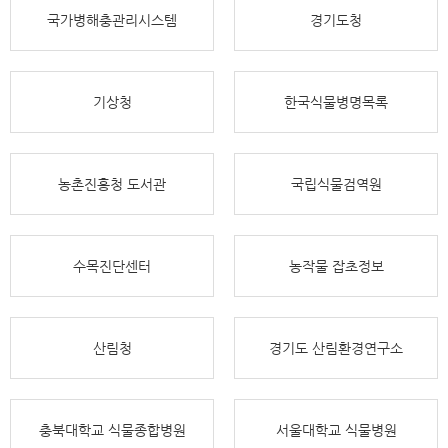
국가병해충관리시스템
경기도청
기상청
한국식물병명목록
농촌진흥청 도서관
국립식물검역원
수목진단센터
농작물 잡초정보
산림청
경기도 산림환경연구소
충북대학교 식물종합병원
서울대학교 식물병원