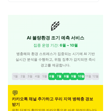
🌾
AI 불량환경 조기 예측 서비스
집중 운영 기간:
6월 ~ 10월
병충해와 환경 스트레스가 집중되는 시기에 AI 기반
실시간 분석을 수행하고, 위험 징후가 감지되면 즉시
경고를 제공합니다.
1
월
2
월
3
월
4
월
5
월
6
월
7
월
8
월
9
월
10
월
11
월
12
월
💬
카카오톡 채널 추가하고 우리 지역 병해충 경보
받기
위험 단계가 확인되면 카카오톡으로 바로 알려드립니다.