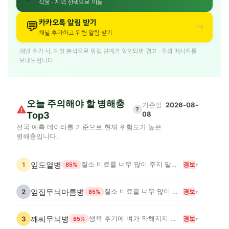
작물 · 지역 선택으로 이동
💬
카카오톡 알림 받기
→
채널 추가하고 위험 알림 받기
채널 추가 시, 예찰 분석으로 위험 단계가 확인되면 경고 · 주의 메시지를
보내드립니다.
오늘 주의해야 할 병해충
기준일
2026-08-
?
08
Top3
전국 예측 데이터를 기준으로 현재 위험도가 높은
병해충입니다.
잎도열병
질소 비료를 너무 많이 주지 말고, 특히 계분·돈분 같은 가축분 퇴비 과다 시비는 피하세요.
경보
1
85
%
▾
잎집무늬마름병
질소 비료를 너무 많이 주지 말고, 포장이 너무 빽빽해지지 않게 관리하세요.
경보
2
85
%
▾
깨씨무늬병
생육 후기에 벼가 약해지지 않도록 질소비료를 더 주지 말고, 물과 양분 관리에 신경 쓰세요.
경보
3
85
%
▾