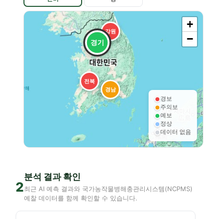
+
강원
−
경기
전북
경남
경보
주의보
예보
정상
데이터 없음
분석 결과 확인
2
최근 AI 예측 결과와 국가농작물병해충관리시스템(NCPMS)
예찰 데이터를 함께 확인할 수 있습니다.