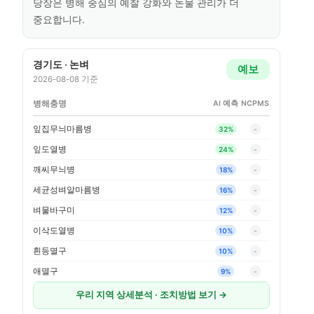
당장은 병해 중심의 예찰 강화와 논물 관리가 더
중요합니다.
경기도
·
논벼
예보
2026-08-08
기준
병해충명
AI 예측
NCPMS
잎집무늬마름병
32
%
-
잎도열병
24
%
-
깨씨무늬병
18
%
-
세균성벼알마름병
16
%
-
벼물바구미
12
%
-
이삭도열병
10
%
-
흰등멸구
10
%
-
애멸구
9
%
-
우리 지역 상세분석 · 조치방법 보기 →